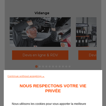
Contactez nous
Vidange
Ré
Tous les garages
Intégrer le réseau
Devis en ligne & RDV
Devis en 
Nos prestations
Tout découvrir
Continue without accepting →
NOUS RESPECTONS VOTRE VIE
PRIVÉE
Nous utilisons les cookies pour vous apporter la meilleure