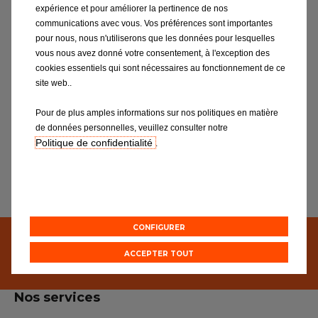
expérience et pour améliorer la pertinence de nos
communications avec vous. Vos préférences sont importantes
pour nous, nous n'utiliserons que les données pour lesquelles
vous nous avez donné votre consentement, à l'exception des
Vidange
Révi
cookies essentiels qui sont nécessaires au fonctionnement de ce
site web..
Les lubrifiants, garants d’un
Une stricte vérific
fonctionnement moteur optimal
essentiels et le r
pièces d’usure
Pour de plus amples informations sur nos politiques en matière
préconisations 
de données personnelles, veuillez consulter notre
Politique de confidentialité
.
Prendre un rendez-vous
Prendre un 
CONFIGURER
Réseaux sociaux / Contactez-nous
ACCEPTER TOUT
Nos services