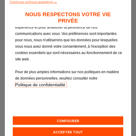
circuit électrique de
Continue without accepting →
Contactez nous
votre véhicule.
NOUS RESPECTONS VOTRE VIE
PRIVÉE
Tous les garages
Nous utilisons les cookies pour vous apporter la meilleure
La batterie est un élément majeur du circuit
expérience et pour améliorer la pertinence de nos
Intégrer le réseau
communications avec vous. Vos préférences sont importantes
électrique, mais elle s’use et perd de son efficacité
pour nous, nous n'utiliserons que les données pour lesquelles
au bout de quelques années. Son rôle, stocker
vous nous avez donné votre consentement, à l'exception des
l’énergie électrique afin de permettre un
cookies essentiels qui sont nécessaires au fonctionnement de ce
fonctionnement optimal de tous les éléments de
site web..
sécurité et de confort. Démarreur bien sûr, mais
Pour de plus amples informations sur nos politiques en matière
aussi feux, clignotants, essuie-glaces, pompe à
de données personnelles, veuillez consulter notre
essence, instruments de bord, climatisation,
Politique de confidentialité
.
désembuage, autoradio… Il existe une multitude
d’éléments fonctionnant grâce à l’électricité
stockée dans la batterie. Cette dernière est
alimentée en énergie par l’alternateur, qui est
CONFIGURER
entraîné via une courroie par le moteur. C’est ainsi
que la batterie peut être sollicitée tout en gardant
ACCEPTER TOUT