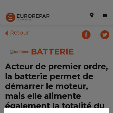
Retour
BATTERIE
Prendre un rendez-vous
Notre enseigne
Acteur de premier ordre,
Nos promotions
la batterie permet de
Notre actualité
démarrer le moteur,
mais elle alimente
Nos prestations
également la totalité du
Notre gamme de pièces