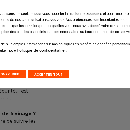
de freinage est
 utilisons les cookies pour vous apporter la meilleure expérience et pour améliorer
inence de nos communications avec vous. Vos préférences sont importantes pour 
iliserons que les données pour lesquelles vous nous avez donné votre consentemen
ception des cookies essentiels qui sont nécessaires au fonctionnement de ce site we
 de plus amples informations sur nos politiques en matière de données personnelle
Politique de confidentialité
ulter notre
.
 freinage ?
CONFIGURER
ACCEPTER TOUT
me de freinage
. Pour préserver
urité, il est
ement.
 de freinage ?
re de suivre les