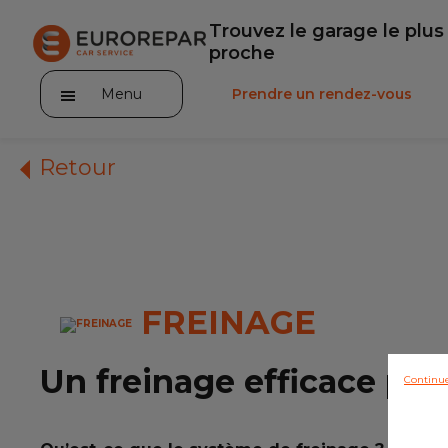
Trouvez le garage le plus
proche
Menu
Prendre un rendez-vous
Retour
Notre enseigne
Nos promotions
FREINAGE
Notre actualité
Un freinage efficace pou
Continu
Nos prestations
Notre gamme de pièces