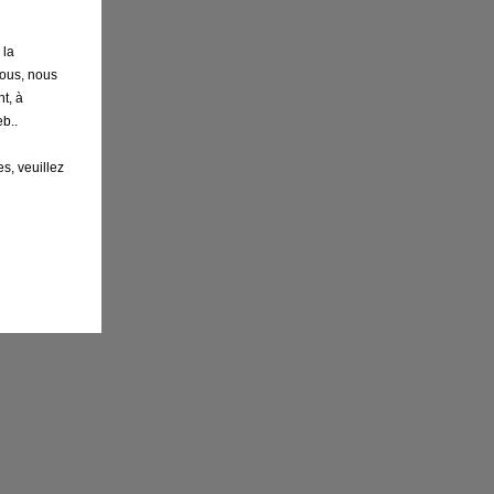
 la
nous, nous
t, à
b..
s, veuillez