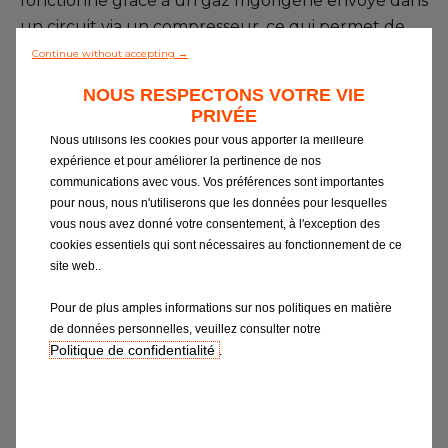
fonctionne grâce à un gaz frigorigène envoyé dans
Contactez nous
un circuit via un compresseur, ce qui permet de
refroidir l’air ambiant et d’évacuer la chaleur. Là
Continue without accepting →
Tous les garages
s’arrête la comparaison, car une climatisation
NOUS RESPECTONS VOTRE VIE
automobile est un système complexe qui réclame
Intégrer le réseau
PRIVÉE
un contrôle régulier. Le compresseur, le
Nous utilisons les cookies pour vous apporter la meilleure
condenseur, la bouteille déshydratante, le
expérience et pour améliorer la pertinence de nos
détendeur, l’évaporateur, le pulseur, le filtre…
communications avec vous. Vos préférences sont importantes
pour nous, nous n'utiliserons que les données pour lesquelles
autant d’éléments qu’il est nécessaire de
vous nous avez donné votre consentement, à l'exception des
préserver pour un fonctionnement optimal du
cookies essentiels qui sont nécessaires au fonctionnement de ce
système.
site web..
Contrairement aux idées reçues, la climatisation
Pour de plus amples informations sur nos politiques en matière
est un élément de confort mais aussi de sécurité,
de données personnelles, veuillez consulter notre
et ce même en hiver ! Durant la saison froide, elle
Politique de confidentialité
.
permet de réchauffer et d’assécher l’air de
l’habitacle, et ainsi d’éliminer la buée très
rapidement. Lorsque les températures montent et
deviennent inconfortables, la climatisation permet