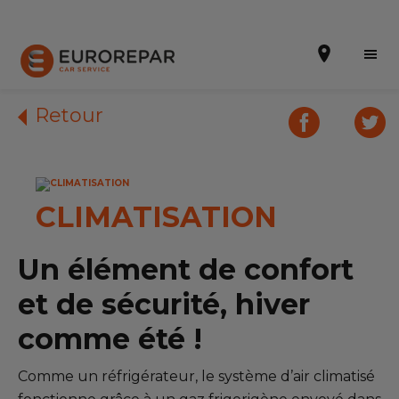
Retour
Prendre un rendez-vous
CLIMATISATION
Notre enseigne
Nos promotions
Un élément de confort
Notre actualité
et de sécurité, hiver
comme été !
Nos prestations
Notre gamme de pièces
Comme un réfrigérateur, le système d’air climatisé